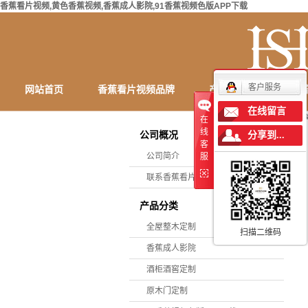
香蕉看片视频,黄色香蕉视频,香蕉成人影院,91香蕉视频色版APP下载
客户服务
网站首页
香蕉看片视频品牌
产品中心
定制
在线留言
在
联系香蕉看片视频
线
公司概况
分享到...
客
公司简介
服
联系香蕉看片视频
产品分类
全屋整木定制
扫描二维码
香蕉成人影院
酒柜酒窖定制
原木门定制