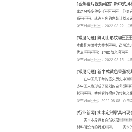
[
香蕉看片视频动态
]
新中式风
家居风格多种多样，你更
番，或许对你的家装计划又
发布时间：2022-08-22 
[
常见问题
]
鲜明山形纹理
水曲柳为落叶大乔木，高可达
优点：1切面很光滑，
发布时间：2022-08-15 
[
常见问题
]
新中式黄色香蕉视
在中国几千年的悠久历史中
多中国人也形成了强烈的自卑感
状。香蕉看片视频的传统文
发布时间：2022-08-08 点
[
行业新闻
]
实木定制家具出现
实木本身具有自然纹理，
材料所没有的特点。 实木的