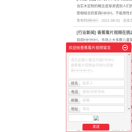
当实木定制的概念逐渐渗透到人们
受相结合的家具，不能用性
发布时间：2021-08-02 点
[
行业新闻
]
香蕉看片视频在挑
目前，市场上大多数儿童
因。长期接触低剂量甲
欢迎给香蕉看片视频留言
&n
请在此输入留言内容，
发布时间：2021-07-26 
香蕉看片视频会尽快与您联
系。
[
常见问题
]
水性木器漆用在实
众所周知，木头是有生命的
姓名
联系人
漆，常见的实木家具木器
电话
座机/手机号码
发布时间：2021-07-19 点
邮箱
邮箱
[
常见问题
]
家具的外观开花依
地址
地址
家具自古以来就是人们生活的必需
易和交流的加强，在中国
发布时间：2021-07-1